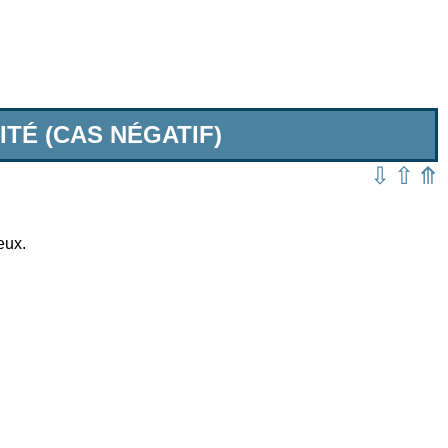
ITÉ (CAS NÉGATIF)
⇩
⇧
⤊
eux.