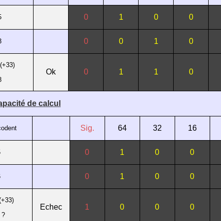
0
1
0
0
5
0
0
1
0
3
 (+33)
Ok
0
1
1
0
8
pacité de calcul
Sig.
64
32
16
codent
0
1
0
0
5
0
1
0
0
6
(+33)
Echec
1
0
0
0
 ?