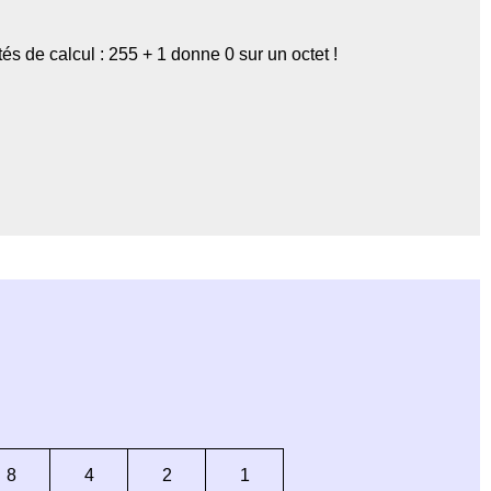
s de calcul : 255 + 1 donne 0 sur un octet !
8
4
2
1