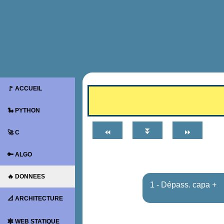
🚩 ACCUEIL
🐍 PYTHON
⏬
⏪
⏩
🚀 C
🔑 ALGO
🔥 DONNEES
1 - Dépass. capa +
📐 ARCHITECTURE
🕸 WEB STATIQUE