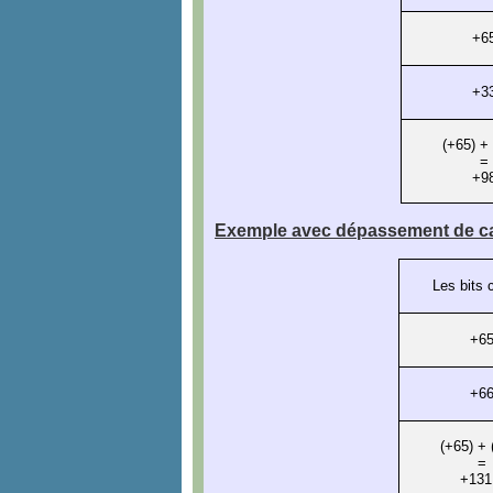
+6
+3
(+65) +
=
+9
Exemple avec dépassement de ca
Les bits 
+6
+6
(+65) + 
=
+131