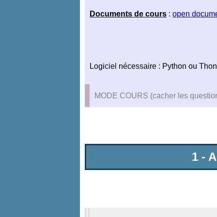
Documents de cours
:
open docum
Logiciel nécessaire : Python ou Tho
MODE COURS (cacher les questio
1 -