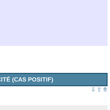
ITÉ (CAS POSITIF)
⇩
⇧
⤊