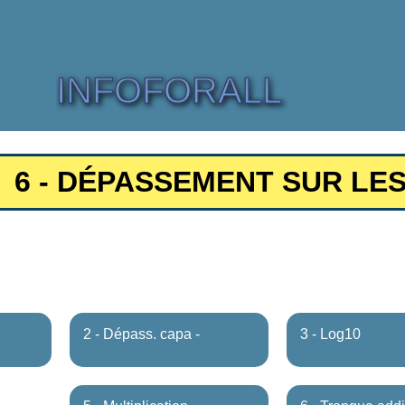
INFOFORALL
6 - DÉPASSEMENT SUR LES
2 - Dépass. capa -
3 - Log10