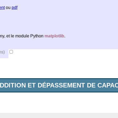
ent
ou
pdf
nny, et le module Python
matplotlib
.
ns)
 ADDITION ET DÉPASSEMENT DE CAPAC