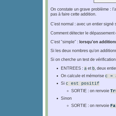
On constate un grave problème : l'
pas à faire cette addition.
C'est normal : avec un entier signé 
Comment détecter le dépassement de 
C'est "simple" :
lorsqu'on addition
Si les deux nombres qu'on additionn
Si on cherche un test de vérification
ENTREES :
et
, deux entie
a
b
On calcule et mémorise
c = 
Si
c est positif
SORTIE : on renvoie
Tr
Sinon
SORTIE : on renvoie
Fa