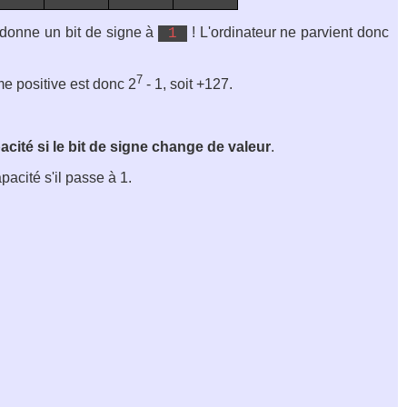
s donne un bit de signe à
! L'ordinateur ne parvient donc
1
7
me positive est donc 2
- 1, soit +127.
cité si le bit de signe change de valeur
.
acité s'il passe à 1.