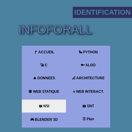
IDENTIFICATION
INFOFORALL
🚩 ACCUEIL
🐍 PYTHON
🚀 C
🔑 ALGO
🔥 DONNEES
📐 ARCHITECTURE
🕸 WEB STATIQUE
⭐ WEB INTERACT.
📖 NSI
📖 SNT
☰ Plan
🎮 BLENDER 3D