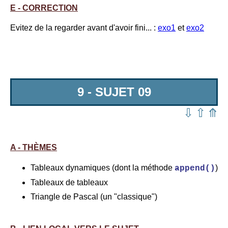
E - CORRECTION
Evitez de la regarder avant d'avoir fini... :
exo1
et
exo2
9 - SUJET 09
⇩
⇧
⤊
A - THÈMES
Tableaux dynamiques (dont la méthode
)
append()
Tableaux de tableaux
Triangle de Pascal (un "classique")