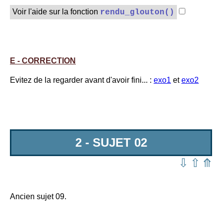
Voir l'aide sur la fonction
rendu_glouton()
E - CORRECTION
Evitez de la regarder avant d'avoir fini... :
exo1
et
exo2
2 - SUJET 02
⇩
⇧
⤊
Ancien sujet 09.