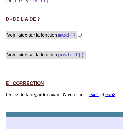
[
v
for
v
in
t1
]
D - DE L'AIDE ?
Voir l'aide sur la fonction
maxi()
Voir l'aide sur la fonction
positif()
E - CORRECTION
Evitez de la regarder avant d'avoir fini... :
exo1
et
exo2