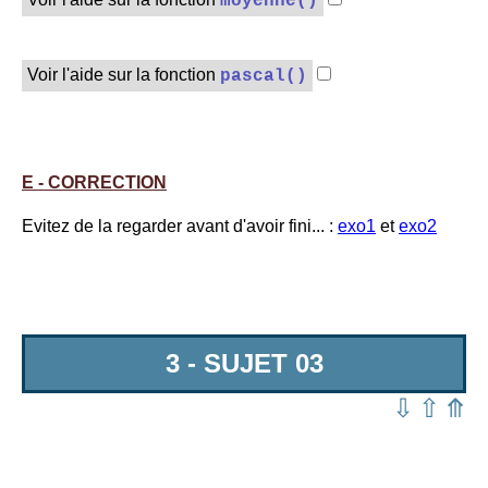
moyenne()
Voir l'aide sur la fonction
pascal()
E - CORRECTION
Evitez de la regarder avant d'avoir fini... :
exo1
et
exo2
3 - SUJET 03
⇩
⇧
⤊