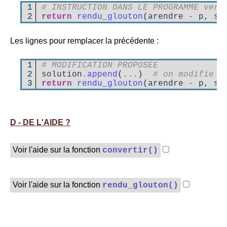
1

# INSTRUCTION DANS LE PROGRAMME vers
2
return
rendu_glouton
(
arendre
-
p
,
so
Les lignes pour remplacer la précédente :
1

# MODIFICATION PROPOSEE
2

solution
.
append
(
...
)
# on modifie s
3
return
rendu_glouton
(
arendre
-
p
,
so
D - DE L'AIDE ?
Voir l'aide sur la fonction
convertir()
Voir l'aide sur la fonction
rendu_glouton()