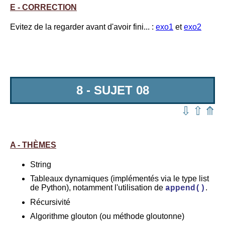
E - CORRECTION
Evitez de la regarder avant d'avoir fini... :
exo1
et
exo2
8 - SUJET 08
⇩
⇧
⤊
A - THÈMES
String
Tableaux dynamiques (implémentés via le type list
de Python), notamment l'utilisation de
.
append()
Récursivité
Algorithme glouton (ou méthode gloutonne)