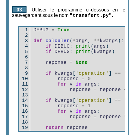
03
° Utiliser le programme ci-dessous en le
sauvegardant sous le nom
.
"transfert.py"
 1

DEBUG
=
True
 2

 3

def
calculer
(
*
args
,
**
kwargs
):
 4

if
DEBUG
:
print
(
args
)
 5

if
DEBUG
:
print
(
kwargs
)
 6

 7

reponse
=
None
 8

 9

if
kwargs
[
'operation'
]
==
'+'
10

reponse
=
0
11

for
v
in
args
:
12

reponse
=
reponse
+
v
13

14

if
kwargs
[
'operation'
]
==
'*'
15

reponse
=
1
16

for
v
in
args
:
17

reponse
=
reponse
*
v
18

19
return
reponse