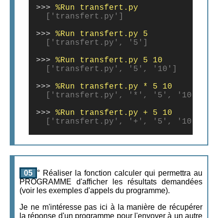
>>>
  ['transfert.py']
>>>
  ['transfert.py', '5']
>>>
  ['transfert.py', '5', '10']
>>>
  ['transfert.py', '*', '5', '10']
>>>
  ['transfert.py', '+', '5', '10']
05
° Réaliser la fonction calculer qui permettra au
PROGRAMME d'afficher les résultats demandées
(voir les exemples d'appels du programme).
Je ne m'intéresse pas ici à la manière de récupérer
la réponse d'un programme pour l'envoyer à un autre