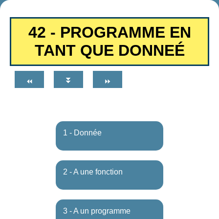
42 - PROGRAMME EN
TANT QUE DONNEÉ
⏬
⏪
⏩
1 - Donnée
2 - A une fonction
3 - A un programme