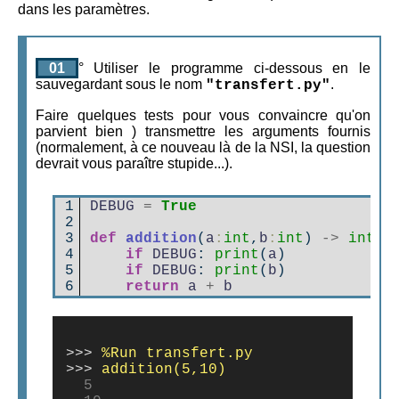
dans les paramètres.
01
° Utiliser le programme ci-dessous en le
sauvegardant sous le nom
.
"transfert.py"
Faire quelques tests pour vous convaincre qu'on
parvient bien ) transmettre les arguments fournis
(normalement, à ce nouveau là de la NSI, la question
devrait vous paraître stupide...).
1

DEBUG
=
True
2

3

def
addition
(
a
:
int
,
b
:
int
)
->
int
:
4

if
DEBUG
:
print
(
a
)
5

if
DEBUG
:
print
(
b
)
6
return
a
+
b
>>>
>>>
  5