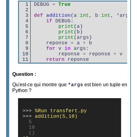
 1

DEBUG
=
True
 2

 3

def
addition
(
a
:
int
,
b
:
int
,
*
args
:
 4

if
DEBUG
:
 5

print
(
a
)
 6

print
(
b
)
 7

print
(
args
)
 8

reponse
=
a
+
b
 9

for
v
in
args
:
10

reponse
=
reponse
+
v
11
return
reponse
Question
:
Qu'est-ce qui montre que
est bien un tuple en
*args
Python ?
>>>
>>>
  5

  10

  ()