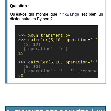
Question
:
Qu'est-ce qui montre que
est bien un
**kwargs
dictionnaire en Python ?
>>>
>>>
  (5, 10)

  {'operation': '+'}
15
>>>
  (5, 10)

  {'operation': '*', 'la_reponse': 42
50