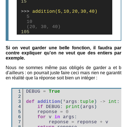
15
>>>
  5

  10

  (20, 30, 40)
105
Si on veut garder une belle fonction, il faudra par
contre expliquer qu'on ne veut que des entiers par
exemple.
Nous ne sommes même pas obligés de garder a et b
d'ailleurs : on pourrait juste faire ceci mais rien ne garantit
en réalité que la réponse soit bien un intéger :
 1

DEBUG
=
True
 2

 3

def
addition
(
*
args
:
tuple
)
->
int
:
 4

if
DEBUG
:
print
(
args
)
 5

reponse
=
0
 6

for
v
in
args
:
 7

reponse
=
reponse
+
v