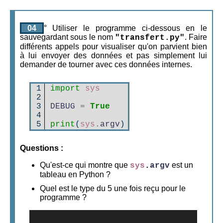
04
° Utiliser le programme ci-dessous en le
sauvegardant sous le nom
. Faire
"transfert.py"
différents appels pour visualiser qu'on parvient bien
à lui envoyer des données et pas simplement lui
demander de tourner avec ces données internes.
1

import
sys
2

3

DEBUG
=
True
4

5
print
(
sys
.
argv
)
Questions
:
Qu'est-ce qui montre que
est un
sys
.
argv
tableau en Python ?
Quel est le type du 5 une fois reçu pour le
programme ?