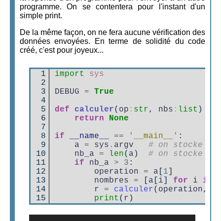
programme. On se contentera pour l'instant d'un
simple print.
De la même façon, on ne fera aucune vérification des
données envoyées. En terme de solidité du code
créé, c'est pour joyeux...
 1

import
sys
 2

 3

DEBUG
=
True
 4

 5

def
calculer
(
op
:
str
,
nbs
:
list
)
->
 6

return
None
 7

 8

if
__name__
==
'__main__'
:
 9

a
=
sys
.
argv
# on stocke le
10

nb_a
=
len
(
a
)
# on stocke le
11

if
nb_a
>
3
:
12

operation
=
a
[
1
]
13

nombres
=
[
a
[
i
]
for
i
in
14

r
=
calculer
(
operation
,
n
15
print
(
r
)