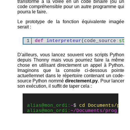
transforme à la volée en un code binaire (ou un
code compréhensible pour un autre programme qui
pourra le faire.
Le prototype de la fonction équivalente imagée
serait :
1
def
interpreteur
(
code_source
:
str
D'ailleurs, vous lancez souvent vos scripts Python
depuis Thonny mais vous pourriez faire la même
chose en utilisant directement un appel à Python.
Imaginons que la console ci-dessous pointe
actuellemnet dans le répertoire contenant un code-
source Python nommé
directement.py
. Pour lancer
son exécution, il suffit de taper cela :
alias@mon_ordi:
~
$
alias@mon_ordi:
~/Documents/prog_pyt