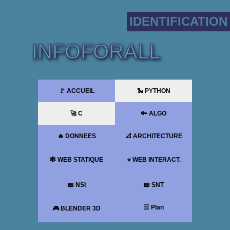
IDENTIFICATION
INFOFORALL
🚩 ACCUEIL
🐍 PYTHON
🚀 C
🔑 ALGO
🔥 DONNEES
📐 ARCHITECTURE
🕸 WEB STATIQUE
⭐ WEB INTERACT.
📖 NSI
📖 SNT
☰ Plan
🎮 BLENDER 3D